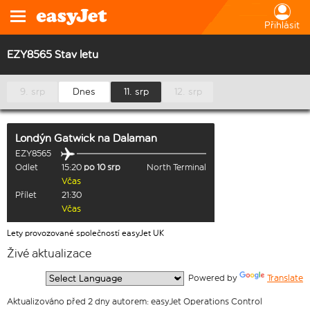
Přihlásit
EZY8565 Stav letu
9. srp
Dnes
11. srp
12. srp
Londýn Gatwick
na
Dalaman
EZY8565
Odlet
15:20
po 10 srp
North Terminal
Včas
Přílet
21:30
Včas
Lety provozované společností easyJet UK
Živé aktualizace
  Powered by 
Translate
Aktualizováno před 2 dny autorem: easyJet Operations Control