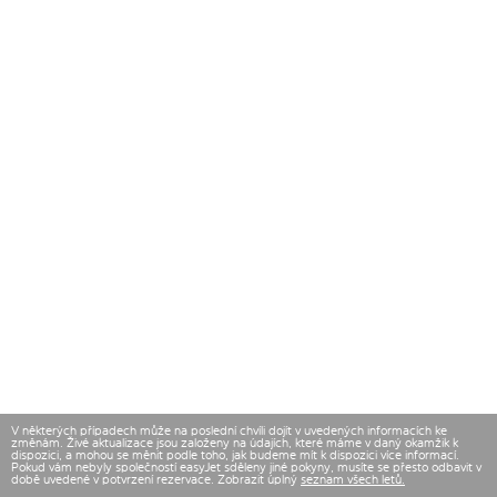
V některých případech může na poslední chvíli dojít v uvedených informacích ke
změnám. Živé aktualizace jsou založeny na údajích, které máme v daný okamžik k
dispozici, a mohou se měnit podle toho, jak budeme mít k dispozici více informací.
Pokud vám nebyly společností easyJet sděleny jiné pokyny, musíte se přesto odbavit v
době uvedené v potvrzení rezervace. Zobrazit úplný
seznam všech letů.