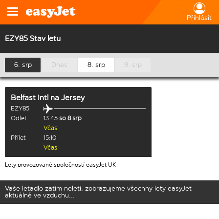
Přihlásit
EZY85 Stav letu
6. srp
Dnes
8. srp
9. srp
Belfast Intl
na
Jersey
EZY85
Odlet
13:45
so 8 srp
Včas
Přílet
15:10
Včas
Lety provozované společností easyJet UK
Vaše letadlo zatím neletí, zobrazujeme všechny lety easyJet
aktuálně ve vzduchu...