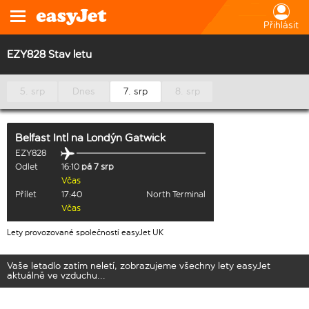
Přihlásit
EZY828 Stav letu
5. srp
Dnes
7. srp
8. srp
Belfast Intl
na
Londýn Gatwick
EZY828
Odlet
16:10
pá 7 srp
Včas
Přílet
17:40
North Terminal
Včas
Lety provozované společností easyJet UK
Vaše letadlo zatím neletí, zobrazujeme všechny lety easyJet
aktuálně ve vzduchu...