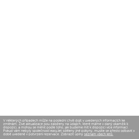
V některých případech může na poslední chvíli dojít v uvedených informacích ke
změnám. Živé aktualizace jsou založeny na údajích, které máme v daný okamžik k
dispozici, a mohou se měnit podle toho, jak budeme mít k dispozici více informací.
Pokud vám nebyly společností easyJet sděleny jiné pokyny, musíte se přesto odbavit v
době uvedené v potvrzení rezervace. Zobrazit úplný
seznam všech letů.