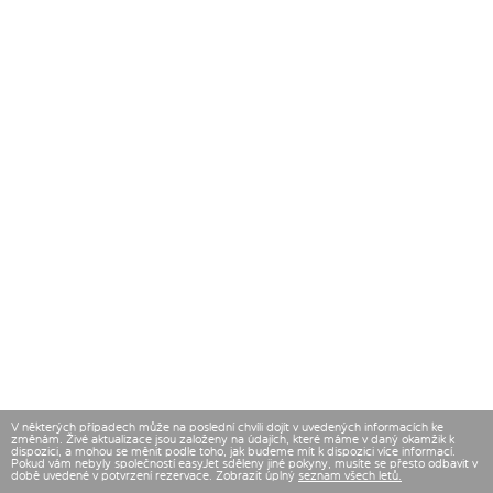
V některých případech může na poslední chvíli dojít v uvedených informacích ke
změnám. Živé aktualizace jsou založeny na údajích, které máme v daný okamžik k
dispozici, a mohou se měnit podle toho, jak budeme mít k dispozici více informací.
Pokud vám nebyly společností easyJet sděleny jiné pokyny, musíte se přesto odbavit v
době uvedené v potvrzení rezervace. Zobrazit úplný
seznam všech letů.