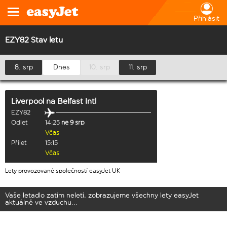
Přihlásit
EZY82 Stav letu
8. srp
Dnes
10. srp
11. srp
Liverpool
na
Belfast Intl
EZY82
Odlet
14:25
ne 9 srp
Včas
Přílet
15:15
Včas
Lety provozované společností easyJet UK
Vaše letadlo zatím neletí, zobrazujeme všechny lety easyJet
aktuálně ve vzduchu...