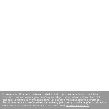
V některých případech může na poslední chvíli dojít v uvedených informacích ke
změnám. Živé aktualizace jsou založeny na údajích, které máme v daný okamžik k
dispozici, a mohou se měnit podle toho, jak budeme mít k dispozici více informací.
Pokud vám nebyly společností easyJet sděleny jiné pokyny, musíte se přesto odbavit v
době uvedené v potvrzení rezervace. Zobrazit úplný
seznam všech letů.