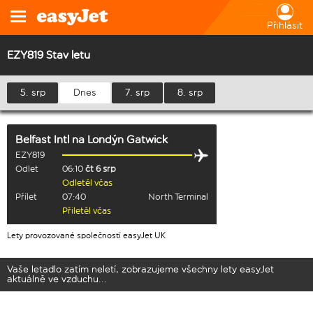
Přihlásit
EZY819 Stav letu
5. srp
Dnes
7. srp
8. srp
Belfast Intl
na
Londýn Gatwick
EZY819
Odlet
06:10
čt 6 srp
Odletěl včas
Přílet
07:40
North Terminal
Přiletěl včas
Lety provozované společností easyJet UK
Vaše letadlo zatím neletí, zobrazujeme všechny lety easyJet
aktuálně ve vzduchu...