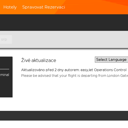
Hotely
Spravovat Rezervaci
 srp
Živé aktualizace
Aktualizováno před 2 dny autorem: easyJet Operations Control
rminal
Please be advised that your flight is departing from London Gat