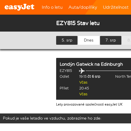
Info o letu
Auta/doplňky
Udržitelnost
EZY815 Stav letu
5. srp
Dnes
7. srp
8.
Londýn Gatwick
na
Edinburgh
EZY815
Odlet
19:15
čt 6 srp
North Te
Včas
Přílet
20:45
Včas
Lety provozované společností easyJet UK
Pokud je vaše letadlo ve vzduchu, zobrazíme ho zde: