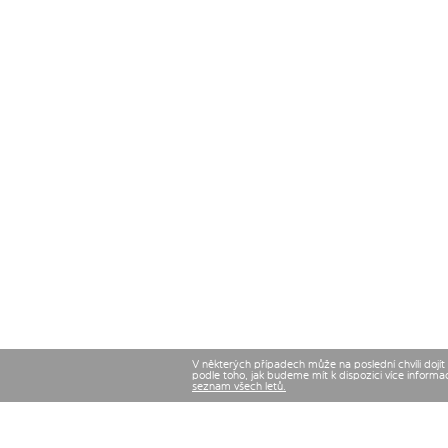
V některých případech může na poslední chvíli dojí
podle toho, jak budeme mít k dispozici více informa
seznam všech letů.