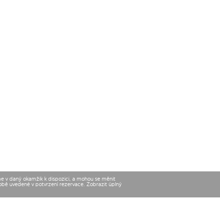
me v daný okamžik k dispozici, a mohou se měnit
době uvedené v potvrzení rezervace. Zobrazit úplný