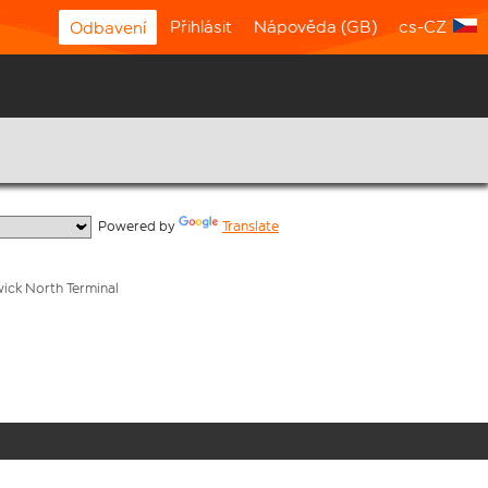
Přihlásit
Nápověda (GB)
cs-CZ
Odbavení
  Powered by 
Translate
wick North Terminal