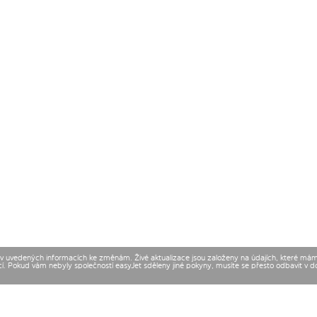
t v uvedených informacích ke změnám. Živé aktualizace jsou založeny na údajích, které má
cí. Pokud vám nebyly společností easyJet sděleny jiné pokyny, musíte se přesto odbavit v 