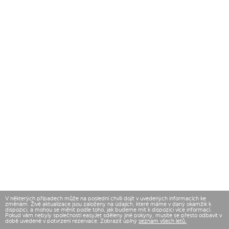
V některých případech může na poslední chvíli dojít v uvedených informacích ke
změnám. Živé aktualizace jsou založeny na údajích, které máme v daný okamžik k
dispozici, a mohou se měnit podle toho, jak budeme mít k dispozici více informací.
Pokud vám nebyly společností easyJet sděleny jiné pokyny, musíte se přesto odbavit v
době uvedené v potvrzení rezervace. Zobrazit úplný
seznam všech letů.