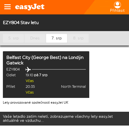
Přihlásit
EZY804 Stav letu
5. srp
Dnes
7. srp
8. srp
Belfast City (George Best)
na
Londýn
Gatwick
EZY804
Odlet
19:10
pá 7 srp
Včas
Přílet
20:35
North Terminal
Včas
Lety provozované společností easyJet UK
Vaše letadlo zatím neletí, zobrazujeme všechny lety easyJet
aktuálně ve vzduchu...