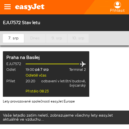
Přihlásit
EJU7572 Stav letu
7. srp
Dnes
9. srp
10. srp
Praha
na
Basilej
EJU7572
Odlet
19:00
pá 7 srp
Terminal 2
Odletěl včas
Přílet
20:20
odbavení v letištní budově,
švýcarský
Přistálo 08:23
Lety provozované společností easyJet Europe
Vaše letadlo zatím neletí, zobrazujeme všechny lety easyJet
aktuálně ve vzduchu...