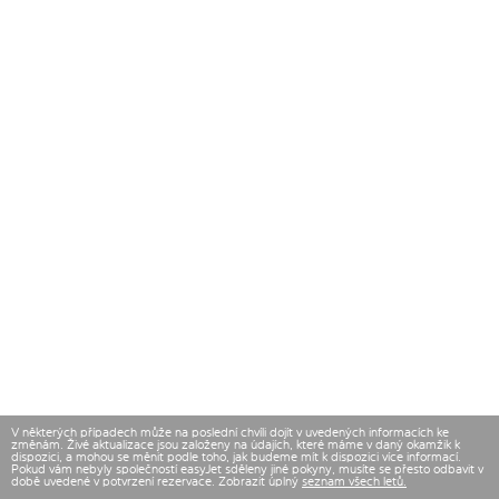
V některých případech může na poslední chvíli dojít v uvedených informacích ke
změnám. Živé aktualizace jsou založeny na údajích, které máme v daný okamžik k
dispozici, a mohou se měnit podle toho, jak budeme mít k dispozici více informací.
Pokud vám nebyly společností easyJet sděleny jiné pokyny, musíte se přesto odbavit v
době uvedené v potvrzení rezervace. Zobrazit úplný
seznam všech letů.