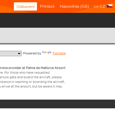
Přihlásit
Nápověda (GB)
cs-CZ
Odbavení
  Powered by 
Translate
service provider at Palma de Mallorca Airport
time. For those who have requested
arture gate and board the aircraft, please
stance in reaching or boarding the aircraft,
arrive at the airport, but be aware it may