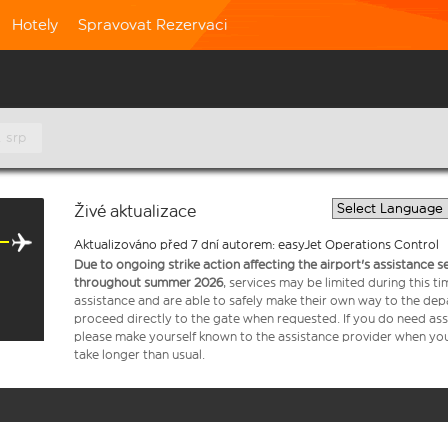
Hotely
Spravovat Rezervaci
. srp
Živé aktualizace
Aktualizováno před 7 dní autorem: easyJet Operations Control
Due to ongoing strike action affecting the airport's assistance 
throughout summer 2026
, services may be limited during this 
assistance and are able to safely make their own way to the dep
proceed directly to the gate when requested. If you do need assi
please make yourself known to the assistance provider when you 
take longer than usual.