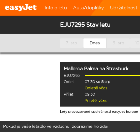
Info o letu
Auta/doplňky
Udržitelnost
EJU7295 Stav letu
7. srp
Dnes
9. srp
10
Mallorca Palma
na
Štrasburk
EJU7295
Odlet
07:30
so 8 srp
Odletěl včas
Přílet
09:30
Přiletěl včas
Lety provozované společností easyJet Europe
Pokud je vaše letadlo ve vzduchu, zobrazíme ho zde: