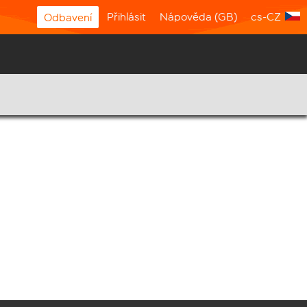
Přihlásit
Nápověda (GB)
cs-CZ
Odbavení