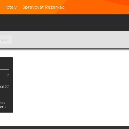
Hotely
Spravovat Rezervaci
 srp
T1
nál 2C
ech
eru.