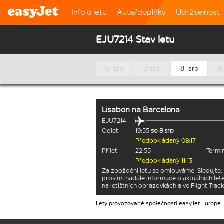
Info o letu
Auta/doplňky
Udržitelnost
EJU7214 Stav letu
6. srp
Dnes
8. srp
9.
Lisabon
na
Barcelona
EJU7214
Odlet
19:55
so 8 srp
Předpokládaný 08:17
Přílet
22:55
Termi
Předpokládaný 11:13
Za zpoždění letu se omlouváme. Sledujte,
prosím, nadále informace o aktuálních let
na letištních obrazovkách a ve Flight Track
Lety provozované společností easyJet Europe