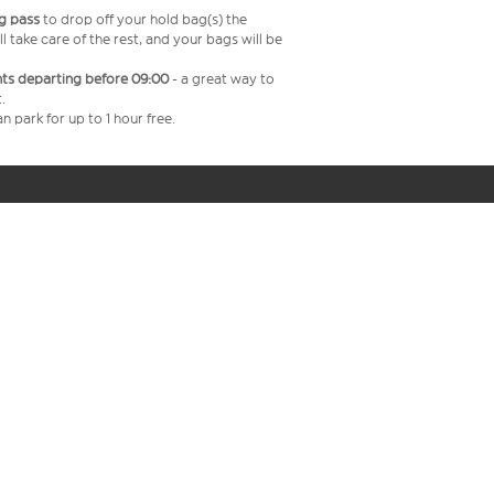
g pass
to drop off your hold bag(s) the
ll take care of the rest, and your bags will be
ghts departing before 09:00
- a great way to
.
n park for up to 1 hour free.