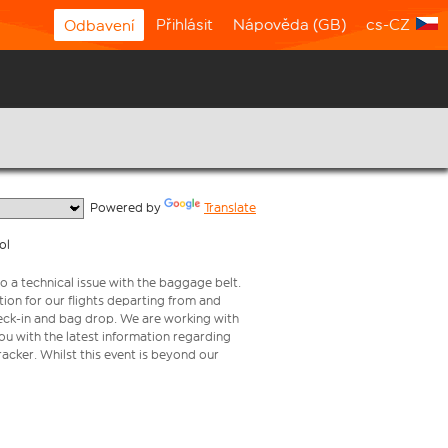
Přihlásit
Nápověda (GB)
cs-CZ
Odbavení
  Powered by 
Translate
ol
o a technical issue with the baggage belt.
ion for our flights departing from and
check-in and bag drop. We are working with
ou with the latest information regarding
tracker. Whilst this event is beyond our