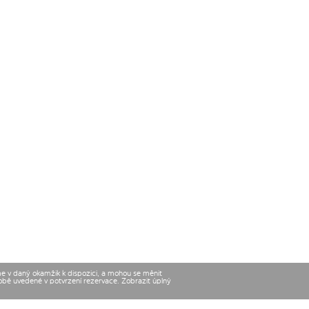
me v daný okamžik k dispozici, a mohou se měnit
době uvedené v potvrzení rezervace. Zobrazit úplný