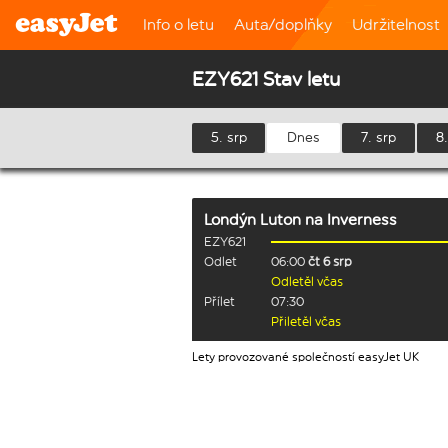
Info o letu
Auta/doplňky
Udržitelnost
EZY621 Stav letu
5. srp
Dnes
7. srp
8.
Londýn Luton
na
Inverness
EZY621
Odlet
06:00
čt 6 srp
Odletěl včas
Přílet
07:30
Přiletěl včas
Lety provozované společností easyJet UK