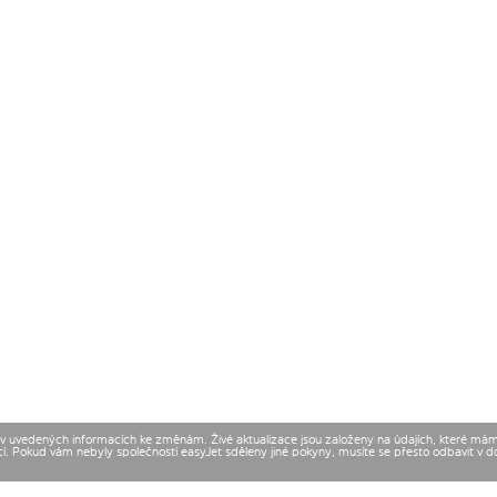
t v uvedených informacích ke změnám. Živé aktualizace jsou založeny na údajích, které má
cí. Pokud vám nebyly společností easyJet sděleny jiné pokyny, musíte se přesto odbavit v 