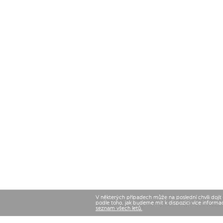
V některých případech může na poslední chvíli dojí
podle toho, jak budeme mít k dispozici více informa
seznam všech letů.