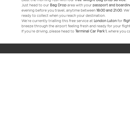
Just head to our
Bag Drop
area with your
passport and boardin
evening before you travel, anytime between
18:00 and 21:00
. We’
ready to collect when you reach your destination.
We’re currently trialling this free service at
London Luton
for
fli
breeze through the airport feeling fresh and ready for your flight
If you’re driving, please head to
Terminal Car Park 1
, where you ca