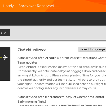
Hotely
Spravovat Rezervaci
 srp
Živé aktualizace
Aktualizováno před 21 hodin autorem: easyJet Operations Contr
Travel update:
Luton Airport is experiencing delays at the bag drop desks due t
Consequently, we anticipate delays at baggage drop and collect
arriving at Luton Airport. Please allow plenty of time for your 
the airport authority and our team at Luton Airport to provide y
your flight. This information will be published here on our flight 
control, we apologise for any inconvenience it may cause.
Aktualizováno před 8 dní autorem: easyJet Operations Control
Early morning flight?
Beat the morning rush with our
free Twilight Bag
Drop service.