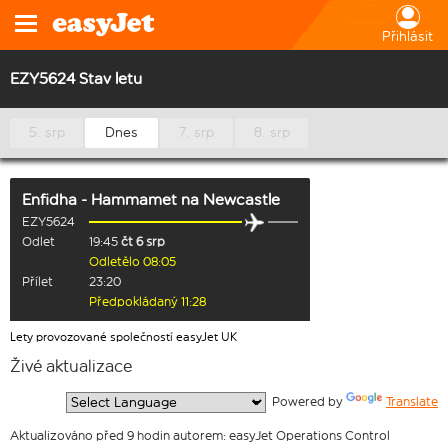
Přihlásit
EZY5624 Stav letu
5. srp
Dnes
7. srp
8. srp
Enfidha - Hammamet
na
Newcastle
EZY5624
Odlet
19:45
čt 6 srp
Odletělo 08:05
Přílet
23:20
Předpokládaný 11:28
Lety provozované společností easyJet UK
Živé aktualizace
  Powered by 
Translate
Aktualizováno před 9 hodin autorem: easyJet Operations Control