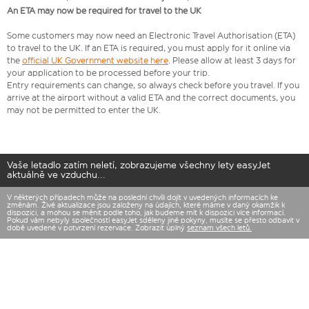
An ETA may now be required for travel to the UK
Some customers may now need an Electronic Travel Authorisation (ETA)
to travel to the UK. If an ETA is required, you must apply for it online via
the
official UK Government website here
. Please allow at least 3 days for
your application to be processed before your trip.
Entry requirements can change, so always check before you travel. If you
arrive at the airport without a valid ETA and the correct documents, you
may not be permitted to enter the UK.
Vaše letadlo zatím neletí, zobrazujeme všechny lety easyJet
aktuálně ve vzduchu...
V některých případech může na poslední chvíli dojít v uvedených informacích ke
změnám. Živé aktualizace jsou založeny na údajích, které máme v daný okamžik k
dispozici, a mohou se měnit podle toho, jak budeme mít k dispozici více informací.
Pokud vám nebyly společností easyJet sděleny jiné pokyny, musíte se přesto odbavit v
době uvedené v potvrzení rezervace. Zobrazit úplný
seznam všech letů.