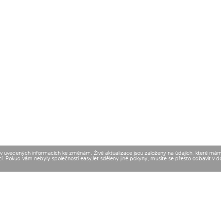
t v uvedených informacích ke změnám. Živé aktualizace jsou založeny na údajích, které má
cí. Pokud vám nebyly společností easyJet sděleny jiné pokyny, musíte se přesto odbavit v 