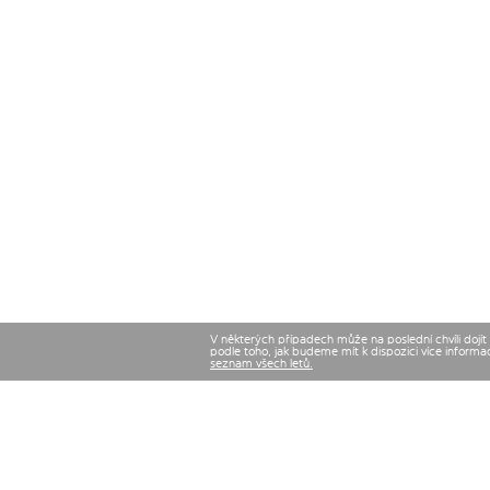
V některých případech může na poslední chvíli dojí
podle toho, jak budeme mít k dispozici více informa
seznam všech letů.