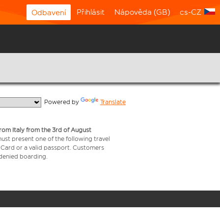
Přihlásit
Nápověda (GB)
cs-CZ
Odbavení
  Powered by 
Translate
from Italy from the 3rd of August
 must present one of the following travel
y Card or a valid passport. Customers
e denied boarding.