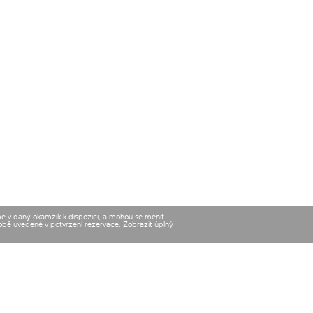
me v daný okamžik k dispozici, a mohou se měnit
době uvedené v potvrzení rezervace. Zobrazit úplný