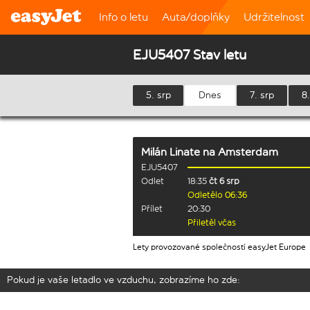
Info o letu
Auta/doplňky
Udržitelnost
EJU5407 Stav letu
5. srp
Dnes
7. srp
8.
Milán Linate
na
Amsterdam
EJU5407
Odlet
18:35
čt 6 srp
Odletělo 06:36
Přílet
20:30
Přiletěl včas
Lety provozované společností easyJet Europe
Pokud je vaše letadlo ve vzduchu, zobrazíme ho zde: