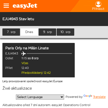
Přihlásit
EJU4943 Stav letu
7. srp
Dnes
9. srp
10. srp
Paris Orly
na
Milán Linate
EJU4943
Odlet
11:15
so 8 srp
Včas
Přílet
12:40
Předpokládaný 12:42
Lety provozované společností easyJet Europe
Živé aktualizace
  Powered by 
Translate
Aktualizováno před 7 dní autorem: easyJet Operations Control