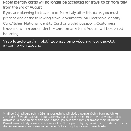
Paper identity cards will no longer be accepted for travel to or from Italy
from the 3rd of August
If you are planning to travel to or from Italy after this date, you must
present one of the following travel documents: An Electronic Identity
Card/Italian National Identity Card or a valid passport. Customers
travelling with a paper identity card on or after 3 August will be denied
boarding.
Vaše letadlo zatím neletí, zobrazujeme všechny lety easyJet
aktuálně ve vzduchu...
V některých případech může na poslední chvíli dojít v uvedených informacích ke
změnám. Živé aktualizace jsou založeny na údajích, které máme v daný okamžik k
dispozici, a mohou se měnit podle toho, jak budeme mít k dispozici více informací.
Pokud vám nebyly společností easyJet sděleny jiné pokyny, musíte se přesto odbavit v
době uvedené v potvrzení rezervace. Zobrazit úplný
seznam všech letů.