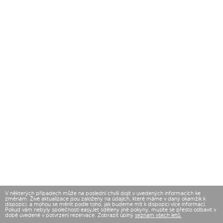
V některých případech může na poslední chvíli dojít v uvedených informacích ke
změnám. Živé aktualizace jsou založeny na údajích, které máme v daný okamžik k
dispozici, a mohou se měnit podle toho, jak budeme mít k dispozici více informací.
Pokud vám nebyly společností easyJet sděleny jiné pokyny, musíte se přesto odbavit v
době uvedené v potvrzení rezervace. Zobrazit úplný
seznam všech letů.