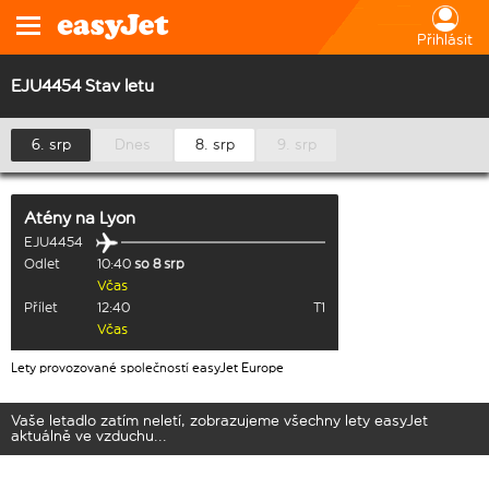
Přihlásit
EJU4454 Stav letu
6. srp
Dnes
8. srp
9. srp
Atény
na
Lyon
EJU4454
Odlet
10:40
so 8 srp
Včas
Přílet
12:40
T1
Včas
Lety provozované společností easyJet Europe
Vaše letadlo zatím neletí, zobrazujeme všechny lety easyJet
aktuálně ve vzduchu...