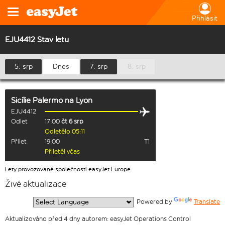
Přihlásit
EJU4412 Stav letu
5. srp
Dnes
7. srp
8. srp
Sicílie Palermo
na
Lyon
EJU4412
Odlet
17:00
čt 6 srp
Odletělo 05:11
Přílet
19:00
T1
Přiletěl včas
Lety provozované společností easyJet Europe
Živé aktualizace
  Powered by 
Translate
Aktualizováno před 4 dny autorem: easyJet Operations Control