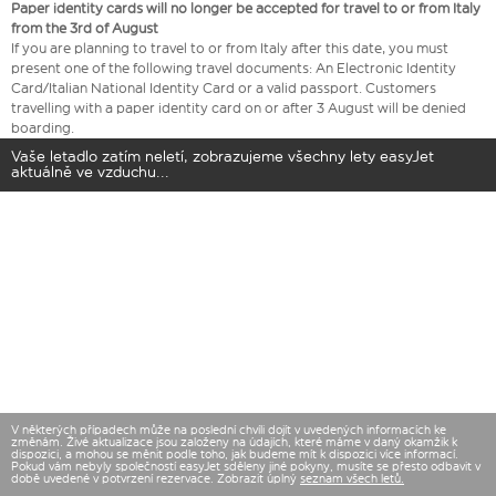
Paper identity cards will no longer be accepted for travel to or from Italy
from the 3rd of August
If you are planning to travel to or from Italy after this date, you must
present one of the following travel documents: An Electronic Identity
Card/Italian National Identity Card or a valid passport. Customers
travelling with a paper identity card on or after 3 August will be denied
boarding.
Vaše letadlo zatím neletí, zobrazujeme všechny lety easyJet
aktuálně ve vzduchu...
V některých případech může na poslední chvíli dojít v uvedených informacích ke
změnám. Živé aktualizace jsou založeny na údajích, které máme v daný okamžik k
dispozici, a mohou se měnit podle toho, jak budeme mít k dispozici více informací.
Pokud vám nebyly společností easyJet sděleny jiné pokyny, musíte se přesto odbavit v
době uvedené v potvrzení rezervace. Zobrazit úplný
seznam všech letů.