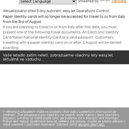
  Powered by 
Translate
Aktualizováno před 3 dny autorem: easyJet Operations Control
Paper identity cards will no longer be accepted for travel to or from Italy
from the 3rd of August
If you are planning to travel to or from Italy after this date, you must
present one of the following travel documents: An Electronic Identity
Card/Italian National Identity Card or a valid passport. Customers
travelling with a paper identity card on or after 3 August will be denied
boarding.
Vaše letadlo zatím neletí, zobrazujeme všechny lety easyJet
aktuálně ve vzduchu...
V některých případech může na poslední chvíli dojít v uvedených informacích ke
změnám. Živé aktualizace jsou založeny na údajích, které máme v daný okamžik k
dispozici, a mohou se měnit podle toho, jak budeme mít k dispozici více informací.
Pokud vám nebyly společností easyJet sděleny jiné pokyny, musíte se přesto odbavit v
době uvedené v potvrzení rezervace. Zobrazit úplný
seznam všech letů.