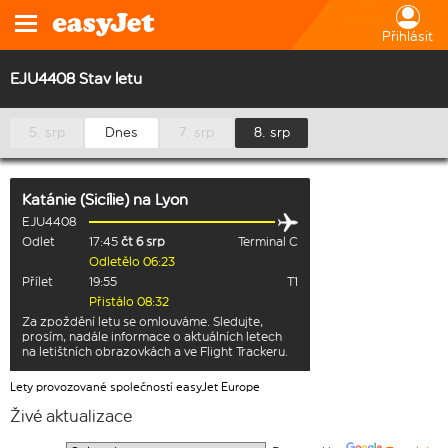
Přihlásit
EJU4408 Stav letu
5. srp
Dnes
7. srp
8. srp
Katánie (Sicílie)
na
Lyon
EJU4408
Odlet
17:45
čt 6 srp
Terminal C
Odletělo 06:23
Přílet
19:55
T1
Přistálo 08:32
Za zpoždění letu se omlouváme. Sledujte,
prosím, nadále informace o aktuálních letech
na letištních obrazovkách a ve Flight Trackeru.
Lety provozované společností easyJet Europe
Živé aktualizace