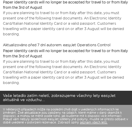
Paper identity cards will no longer be accepted for travel to or from Italy
from the 3rd of August
If you are planning to travel to or from Italy after this date, you must
present one of the following travel documents: An Electronic Identity
Card/Italian National Identity Card or a valid passport. Customers
travelling with a paper identity card on or after 3 August will be denied
boarding.
Aktualizováno před 7 dní autorem: easyJet Operations Control
Paper identity cards will no longer be accepted for travel to or from Italy
from the 3rd of August
If you are planning to travel to or from Italy after this date, you must
present one of the following travel documents: An Electronic Identity
Card/Italian National Identity Card or a valid passport. Customers
travelling with a paper identity card on or after 3 August will be denied
boarding.
Vaše letadlo zatím neletí, zobrazujeme všechny lety easyJet
aktuálně ve vzduchu...
V některých případech může na poslední chvíli dojít v uvedených informacích ke
změnám. Živé aktualizace jsou založeny na údajích, které máme v daný okamžik k
dispozici, a mohou se měnit podle toho, jak budeme mít k dispozici více informací.
Pokud vám nebyly společností easyJet sděleny jiné pokyny, musíte se přesto odbavit v
době uvedené v potvrzení rezervace. Zobrazit úplný
seznam všech letů.