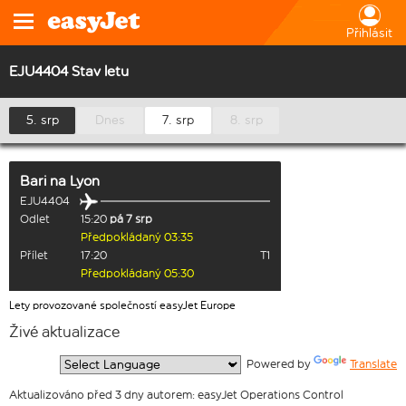
Přihlásit
EJU4404 Stav letu
5. srp
Dnes
7. srp
8. srp
Bari
na
Lyon
EJU4404
Odlet
15:20
pá 7 srp
Předpokládaný 03:35
Přílet
17:20
T1
Předpokládaný 05:30
Lety provozované společností easyJet Europe
Živé aktualizace
  Powered by 
Translate
Aktualizováno před 3 dny autorem: easyJet Operations Control