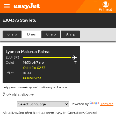
Přihlásit
EJU4373 Stav letu
6. srp
Dnes
8. srp
9. srp
Lyon
na
Mallorca Palma
EJU4373
Odlet
14:30
pá 7 srp
T1
Odletělo 02:37
Přílet
16:00
Přiletěl včas
Lety provozované společností easyJet Europe
Živé aktualizace
  Powered by 
Translate
Aktualizováno před 8 dní autorem: easyJet Operations Control