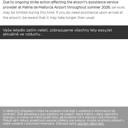
Due to ongoing strike action affecting the airport's assistance service
provider at Palma de Mallorca Airport throughout summer 2026,
services
may be limited during this time. If you do need assistance upon arrival at
the airport, be aware that it may take longer than usual.
Vaše letadlo zatím neletí, zobrazujeme všechny lety easyJet
aktuálně ve vzduchu...
V některých případech může na poslední chvíli dojít v uvedených informacích ke
změnám. Živé aktualizace jsou založeny na údajích, které máme v daný okamžik k
dispozici, a mohou se měnit podle toho, jak budeme mít k dispozici více informací.
Pokud vám nebyly společností easyJet sděleny jiné pokyny, musíte se přesto odbavit v
době uvedené v potvrzení rezervace. Zobrazit úplný
seznam všech letů.