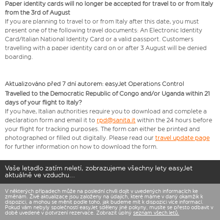
Paper identity cards will no longer be accepted for travel to or from Italy
from the 3rd of August
If you are planning to travel to or from Italy after this date, you must
present one of the following travel documents: An Electronic Identity
Card/Italian National Identity Card or a valid passport. Customers
travelling with a paper identity card on or after 3 August will be denied
boarding.
Aktualizováno před 7 dní autorem: easyJet Operations Control
Travelled to the Democratic Republic of Congo and/or Uganda within 21
days of your flight to Italy?
If you have, Italian authorities require you to download and complete a
declaration form and email it to
rpd@sanita.it
within the 24 hours before
your flight for tracking purposes. The form can either be printed and
photographed or filled out digitally. Please read our
travel update page
for further information on how to download the form.
Vaše letadlo zatím neletí, zobrazujeme všechny lety easyJet
aktuálně ve vzduchu...
V některých případech může na poslední chvíli dojít v uvedených informacích ke
změnám. Živé aktualizace jsou založeny na údajích, které máme v daný okamžik k
dispozici, a mohou se měnit podle toho, jak budeme mít k dispozici více informací.
Pokud vám nebyly společností easyJet sděleny jiné pokyny, musíte se přesto odbavit v
době uvedené v potvrzení rezervace. Zobrazit úplný
seznam všech letů.