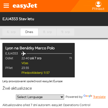
Přihlásit
EJU4353 Stav letu
6. srp
Dnes
8. srp
9. srp
Lyon
na
Benátky Marco Polo
EJU4353
Odlet
22:40
pá 7 srp
T1
Včas
Přílet
23:55
Předpokládaný 11:57
Lety provozované společností easyJet Europe
Živé aktualizace
  Powered by 
Translate
Aktualizováno před 7 dní autorem: easyJet Operations Control