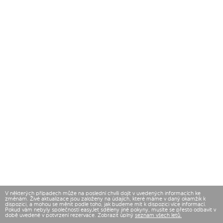
V některých případech může na poslední chvíli dojít v uvedených informacích ke
změnám. Živé aktualizace jsou založeny na údajích, které máme v daný okamžik k
dispozici, a mohou se měnit podle toho, jak budeme mít k dispozici více informací.
Pokud vám nebyly společností easyJet sděleny jiné pokyny, musíte se přesto odbavit v
době uvedené v potvrzení rezervace. Zobrazit úplný
seznam všech letů.