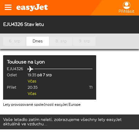
Přihlásit
EJU4326 Stav letu
6. srp
Dnes
8. srp
9. srp
Toulouse
na
Lyon
EJU4326
Odlet
19:35
pá 7 srp
Včas
Přílet
20:35
T1
Včas
Lety provozované společností easyJet Europe
Vaše letadlo zatím neletí, zobrazujeme všechny lety easyJet
aktuálně ve vzduchu...