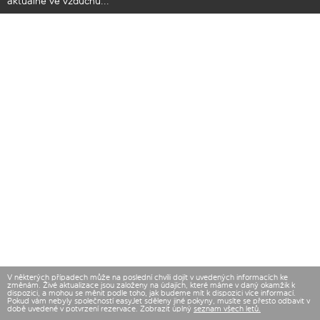
aktuálně ve vzduchu...
V některých případech může na poslední chvíli dojít v uvedených informacích ke
změnám. Živé aktualizace jsou založeny na údajích, které máme v daný okamžik k
dispozici, a mohou se měnit podle toho, jak budeme mít k dispozici více informací.
Pokud vám nebyly společností easyJet sděleny jiné pokyny, musíte se přesto odbavit v
době uvedené v potvrzení rezervace. Zobrazit úplný
seznam všech letů.