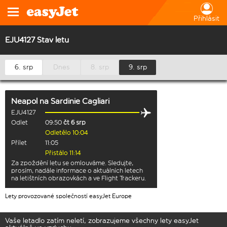
Přihlásit
EJU4127 Stav letu
6. srp
Dnes
8. srp
9. srp
Neapol
na
Sardinie Cagliari
EJU4127
Odlet
09:50
čt 6 srp
Odletělo 10:04
Přílet
11:05
Přistálo 11:14
Za zpoždění letu se omlouváme. Sledujte,
prosím, nadále informace o aktuálních letech
na letištních obrazovkách a ve Flight Trackeru.
Lety provozované společností easyJet Europe
Vaše letadlo zatím neletí, zobrazujeme všechny lety easyJet