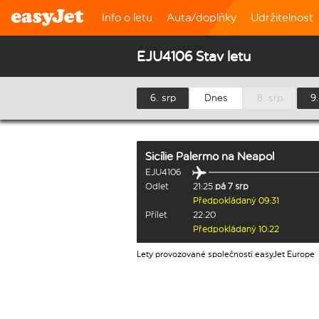
Info o letu
Auta/doplňky
Udržitelnost
EJU4106 Stav letu
6. srp
Dnes
8. srp
9.
Sicílie Palermo
na
Neapol
EJU4106
Odlet
21:25
pá 7 srp
Předpokládaný 09:31
Přílet
22:20
Předpokládaný 10:22
Lety provozované společností easyJet Europe