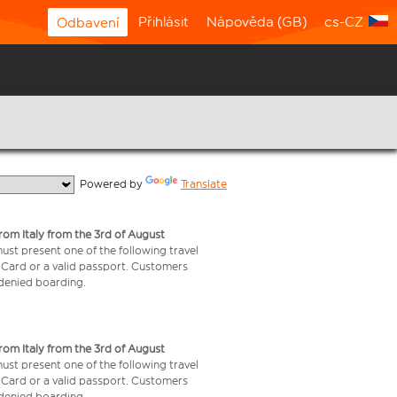
Přihlásit
Nápověda (GB)
cs-CZ
Odbavení
  Powered by 
Translate
from Italy from the 3rd of August
 must present one of the following travel
y Card or a valid passport. Customers
e denied boarding.
from Italy from the 3rd of August
 must present one of the following travel
y Card or a valid passport. Customers
e denied boarding.