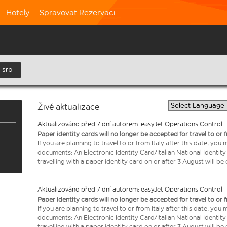
Hotely
Spravovat Rezervaci
 srp
Živé aktualizace
Aktualizováno před 7 dní autorem: easyJet Operations Control
Paper identity cards will no longer be accepted for travel to or 
If you are planning to travel to or from Italy after this date, you
documents: An Electronic Identity Card/Italian National Identit
travelling with a paper identity card on or after 3 August will b
Aktualizováno před 7 dní autorem: easyJet Operations Control
Paper identity cards will no longer be accepted for travel to or 
If you are planning to travel to or from Italy after this date, you
documents: An Electronic Identity Card/Italian National Identit
travelling with a paper identity card on or after 3 August will b