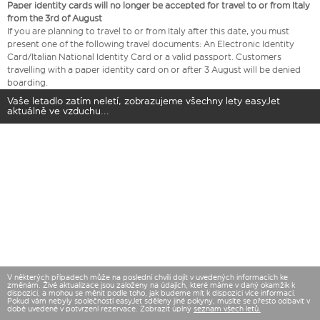
Paper identity cards will no longer be accepted for travel to or from Italy
from the 3rd of August
If you are planning to travel to or from Italy after this date, you must
present one of the following travel documents: An Electronic Identity
Card/Italian National Identity Card or a valid passport. Customers
travelling with a paper identity card on or after 3 August will be denied
boarding.
Vaše letadlo zatím neletí, zobrazujeme všechny lety easyJet
aktuálně ve vzduchu...
V některých případech může na poslední chvíli dojít v uvedených informacích ke
změnám. Živé aktualizace jsou založeny na údajích, které máme v daný okamžik k
dispozici, a mohou se měnit podle toho, jak budeme mít k dispozici více informací.
Pokud vám nebyly společností easyJet sděleny jiné pokyny, musíte se přesto odbavit v
době uvedené v potvrzení rezervace. Zobrazit úplný
seznam všech letů.