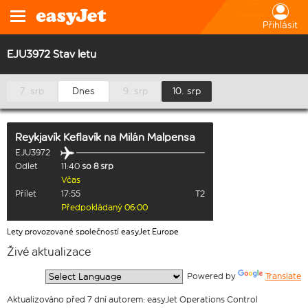
Přihlásit
EJU3972 Stav letu
7. srp
Dnes
9. srp
10. srp
Reykjavík Keflavík
na
Milán Malpensa
EJU3972
Odlet
11:40
so 8 srp
Včas
Přílet
17:55
T2
Předpokládaný 06:00
Lety provozované společností easyJet Europe
Živé aktualizace
  Powered by 
Translate
Aktualizováno před 7 dní autorem: easyJet Operations Control