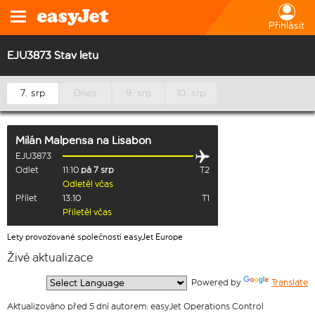
Přihlásit
EJU3873 Stav letu
7. srp
Dnes
9. srp
10. srp
Milán Malpensa
na
Lisabon
EJU3873
Odlet
11:10
pá 7 srp
T2
Odletěl včas
Přílet
13:10
T1
Přiletěl včas
Lety provozované společností easyJet Europe
Živé aktualizace
  Powered by 
Translate
Aktualizováno před 5 dní autorem: easyJet Operations Control