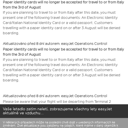
Paper identity cards will no longer be accepted for travel to or from Italy
from the 3rd of August
If you are planning to travel to or from Italy after this date, you must
present one of the following travel documents: An Electronic Identity
Card/Italian National Identity Card or a valid passport. Customers
travelling with a paper identity card on or after 3 August will be denied
boarding.
Aktualizováno před 8 dní autorem: easyJet Operations Control
Paper identity cards will no longer be accepted for travel to or from Italy
from the 3rd of August
If you are planning to travel to or from Italy after this date, you must
present one of the following travel documents: An Electronic Identity
Card/Italian National Identity Card or a valid passport. Customers
travelling with a paper identity card on or after 3 August will be denied
boarding.
Aktualizováno před 8 dní autorem: easyJet Operations Control
Please be aware that your flight will be departing from Terminal 2
Vaše letadlo zatím neletí, zobrazujeme všechny lety easyJet
aktuálně ve vzduchu...
V některých případech může na poslední chvíli dojít v uvedených informacích ke
změnám. Živé aktualizace jsou založeny na údajích, které máme v daný okamžik k