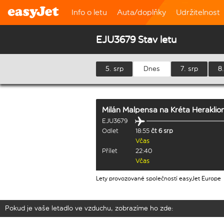
Info o letu
Auta/doplňky
Udržitelnost
EJU3679 Stav letu
5. srp
Dnes
7. srp
8.
Milán Malpensa
na
Kréta Heraklio
EJU3679
Odlet
18:55
čt 6 srp
Včas
Přílet
22:40
Včas
Lety provozované společností easyJet Europe
Pokud je vaše letadlo ve vzduchu, zobrazíme ho zde: