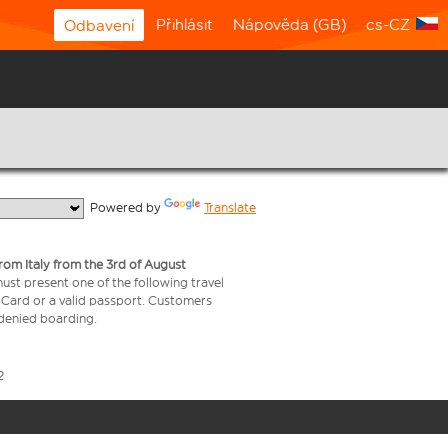
Přihlásit
Nápověda (GB)
cs-CZ
Odbavení
  Powered by 
Translate
from Italy from the 3rd of August
 must present one of the following travel
y Card or a valid passport. Customers
e denied boarding.
2