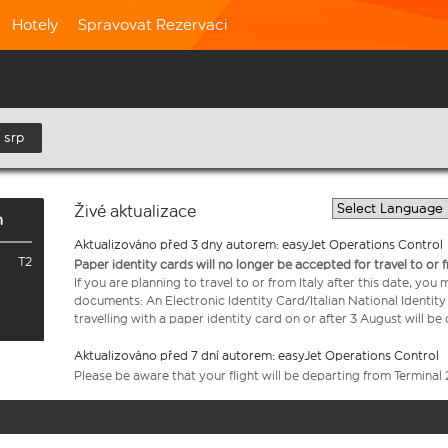
Hotely
Spravovat Rezervaci
 srp
Živé aktualizace
n
Aktualizováno před 3 dny autorem: easyJet Operations Control
T2
Paper identity cards will no longer be accepted for travel to or 
If you are planning to travel to or from Italy after this date, you
documents: An Electronic Identity Card/Italian National Identit
travelling with a paper identity card on or after 3 August will b
Aktualizováno před 7 dní autorem: easyJet Operations Control
Please be aware that your flight will be departing from Terminal 