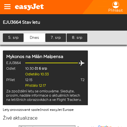
Přihlásit
EJU3664 Stav letu
5. srp
Dnes
7. srp
8. srp
Mykonos
na
Milán Malpensa
EJU3664
Odlet
10:30
čt 6 srp
Odletělo 10:33
Přílet
12:15
T2
Přistálo 12:17
Za zpoždění letu se omlouváme. Sledujte,
prosím, nadále informace o aktuálních letech
na letištních obrazovkách a ve Flight Trackeru.
Lety provozované společností easyJet Europe
Živé aktualizace