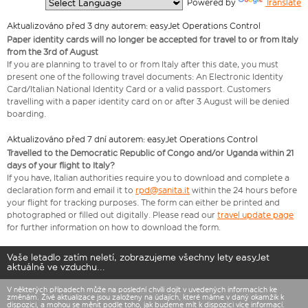
  Powered by 
Translate
Aktualizováno před 3 dny autorem: easyJet Operations Control
Paper identity cards will no longer be accepted for travel to or from Italy
from the 3rd of August
If you are planning to travel to or from Italy after this date, you must
present one of the following travel documents: An Electronic Identity
Card/Italian National Identity Card or a valid passport. Customers
travelling with a paper identity card on or after 3 August will be denied
boarding.
Aktualizováno před 7 dní autorem: easyJet Operations Control
Travelled to the Democratic Republic of Congo and/or Uganda within 21
days of your flight to Italy?
If you have, Italian authorities require you to download and complete a
declaration form and email it to
rpd@sanita.it
within the 24 hours before
your flight for tracking purposes. The form can either be printed and
photographed or filled out digitally. Please read our
travel update page
for further information on how to download the form.
Vaše letadlo zatím neletí, zobrazujeme všechny lety easyJet
aktuálně ve vzduchu...
V některých případech může na poslední chvíli dojít v uvedených informacích ke
změnám. Živé aktualizace jsou založeny na údajích, které máme v daný okamžik k
dispozici, a mohou se měnit podle toho, jak budeme mít k dispozici více informací.