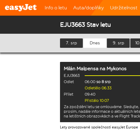
Info o letu
Auta/doplňky
Udržitelnost
EJU3663 Stav letu
7. srp
Dnes
9. srp
10
Milán Malpensa
na
Mykonos
EJU3663
Odlet
06:00
so 8 srp
Odletělo 06:33
Přílet
09:40
Přistálo 10:07
Za zpoždění letu se omlouváme. Sledujte,
prosím, nadále informace o aktuálních let
na letištních obrazovkách a ve Flight Track
Lety provozované společností easyJet Europe