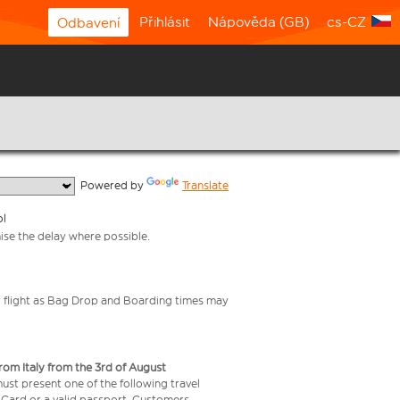
Přihlásit
Nápověda (GB)
cs-CZ
Odbavení
  Powered by 
Translate
ol
mise the delay where possible.
your flight as Bag Drop and Boarding times may
from Italy from the 3rd of August
 must present one of the following travel
y Card or a valid passport. Customers