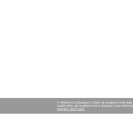
V některých případech může na poslední chvíli dojí
podle toho, jak budeme mít k dispozici více informa
seznam všech letů.