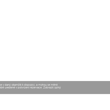
me v daný okamžik k dispozici, a mohou se měnit
době uvedené v potvrzení rezervace. Zobrazit úplný