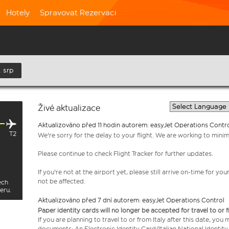
Hotely
Spravovat Rezervaci
. srp
Živé aktualizace
Aktualizováno před 11 hodin autorem: easyJet Operations Contr
T2
We're sorry for the delay to your flight. We are working to mini
Please continue to check Flight Tracker for further updates.
If you're not at the airport yet, please still arrive on-time for 
not be affected.
ech
eru.
Aktualizováno před 7 dní autorem: easyJet Operations Control
Paper identity cards will no longer be accepted for travel to or 
If you are planning to travel to or from Italy after this date, you
documents: An Electronic Identity Card/Italian National Identit