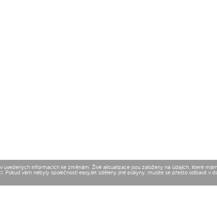
t v uvedených informacích ke změnám. Živé aktualizace jsou založeny na údajích, které má
cí. Pokud vám nebyly společností easyJet sděleny jiné pokyny, musíte se přesto odbavit v 