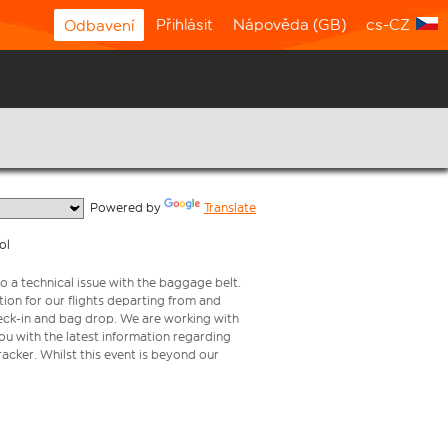
Přihlásit
Nápověda (GB)
cs-CZ
Odbavení
  Powered by 
Translate
ol
o a technical issue with the baggage belt.
ion for our flights departing from and
check-in and bag drop. We are working with
ou with the latest information regarding
tracker. Whilst this event is beyond our