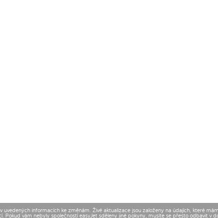
t v uvedených informacích ke změnám. Živé aktualizace jsou založeny na údajích, které má
cí. Pokud vám nebyly společností easyJet sděleny jiné pokyny, musíte se přesto odbavit v 