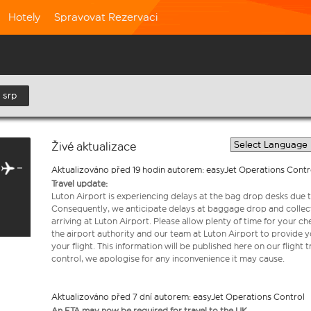
Hotely
Spravovat Rezervaci
 srp
Živé aktualizace
Aktualizováno před 19 hodin autorem: easyJet Operations Contr
Travel update:
Luton Airport is experiencing delays at the bag drop desks due t
Consequently, we anticipate delays at baggage drop and collect
arriving at Luton Airport. Please allow plenty of time for your 
the airport authority and our team at Luton Airport to provide y
your flight. This information will be published here on our flight 
control, we apologise for any inconvenience it may cause.
Aktualizováno před 7 dní autorem: easyJet Operations Control
An ETA may now be required for travel to the UK