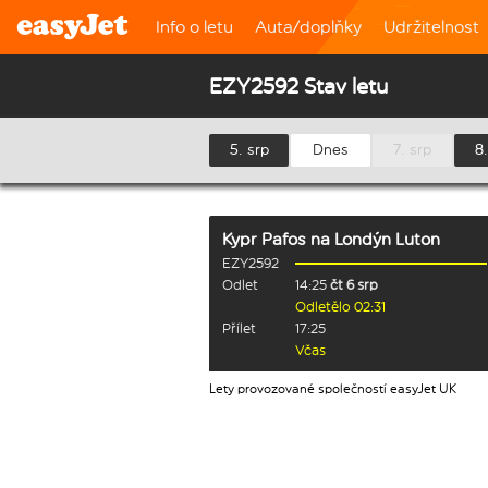
Info o letu
Auta/doplňky
Udržitelnost
EZY2592 Stav letu
5. srp
Dnes
7. srp
8.
Kypr Pafos
na
Londýn Luton
EZY2592
Odlet
14:25
čt 6 srp
Odletělo 02:31
Přílet
17:25
Včas
Lety provozované společností easyJet UK