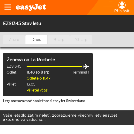
Přihlásit
EZS1345 Stav letu
7. srp
Dnes
9. srp
10. srp
Ženeva
na
La Rochelle
EZS1345
Odlet
11:40
so 8 srp
Terminal 1
Odletělo 11:47
Přílet
13:05
Přiletěl včas
Lety provozované společností easyJet Switzerland
Vaše letadlo zatím neletí, zobrazujeme všechny lety easyJet
aktuálně ve vzduchu...