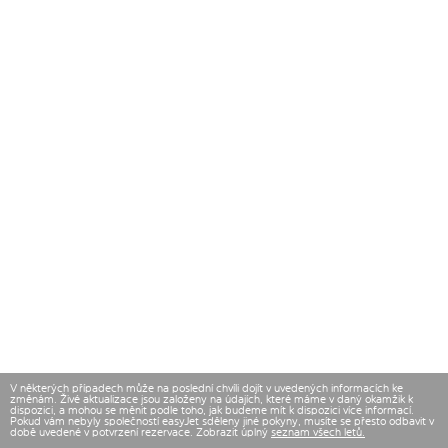
V některých případech může na poslední chvíli dojít v uvedených informacích ke
změnám. Živé aktualizace jsou založeny na údajích, které máme v daný okamžik k
dispozici, a mohou se měnit podle toho, jak budeme mít k dispozici více informací.
Pokud vám nebyly společností easyJet sděleny jiné pokyny, musíte se přesto odbavit v
době uvedené v potvrzení rezervace. Zobrazit úplný
seznam všech letů.