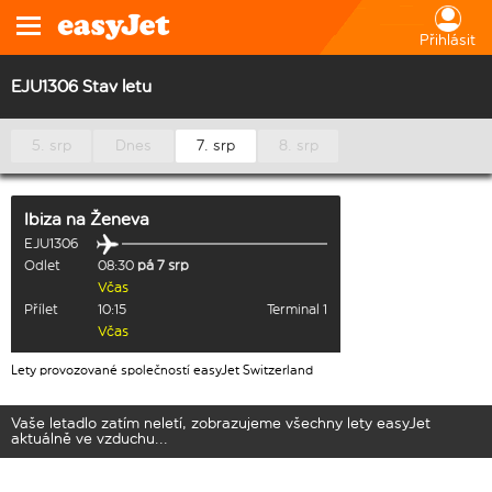
Přihlásit
EJU1306 Stav letu
5. srp
Dnes
7. srp
8. srp
Ibiza
na
Ženeva
EJU1306
Odlet
08:30
pá 7 srp
Včas
Přílet
10:15
Terminal 1
Včas
Lety provozované společností easyJet Switzerland
Vaše letadlo zatím neletí, zobrazujeme všechny lety easyJet
aktuálně ve vzduchu...