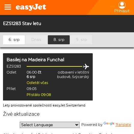
Přihlásit
EZS1283 Stav letu
6. srp
Dnes
8. srp
9. srp
Basilej
na
Madeira Funchal
EZS1283
Odlet
06:00
čt
odbavení v letištní
6 srp
budově, švýcarský
Odletěl včas
Přílet
09:05
Přistálo 09:08
Lety provozované společností easyJet Switzerland
Živé aktualizace
  Powered by 
Translate