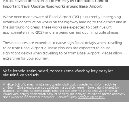
Aktualizováno před 8 dní autorem: easyJet Operations Control
Important Travel Update: Road works around Basel Airport
We've been made aware of Basel Airport (BSL) is currently undergoing
extensive construction works on the highway leading to the airport and in
the surrounding areas. These works are expected to continue until
approximately mid-2027 and are being carried out in multiple phases.
These closures are expected to cause significant delays when travelling
to or from Basel Airport a These closures are expected to cause
significant delays when travelling to or from Basel Airport. Please allow
extra time for your journey.
Vaše letadlo zatím neletí, zobrazujeme všechny lety easyJet
aktuálně ve vzduchu...
V některých případech může na poslední chvíli dojít v uvedených informacích ke
změnám. Živé aktualizace jsou založeny na údajích, které máme v daný okamžik k
dispozici, a mohou se měnit podle toho, jak budeme mít k dispozici více informací.
Pokud vám nebyly společností easyJet sděleny jiné pokyny, musíte se přesto odbavit v
době uvedené v potvrzení rezervace. Zobrazit úplný
seznam všech letů.