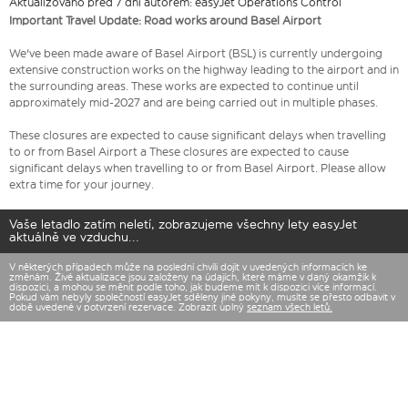
Aktualizováno před 7 dní autorem: easyJet Operations Control
Important Travel Update: Road works around Basel Airport
We've been made aware of Basel Airport (BSL) is currently undergoing
extensive construction works on the highway leading to the airport and in
the surrounding areas. These works are expected to continue until
approximately mid-2027 and are being carried out in multiple phases.
These closures are expected to cause significant delays when travelling
to or from Basel Airport a These closures are expected to cause
significant delays when travelling to or from Basel Airport. Please allow
extra time for your journey.
Vaše letadlo zatím neletí, zobrazujeme všechny lety easyJet
aktuálně ve vzduchu...
V některých případech může na poslední chvíli dojít v uvedených informacích ke
změnám. Živé aktualizace jsou založeny na údajích, které máme v daný okamžik k
dispozici, a mohou se měnit podle toho, jak budeme mít k dispozici více informací.
Pokud vám nebyly společností easyJet sděleny jiné pokyny, musíte se přesto odbavit v
době uvedené v potvrzení rezervace. Zobrazit úplný
seznam všech letů.