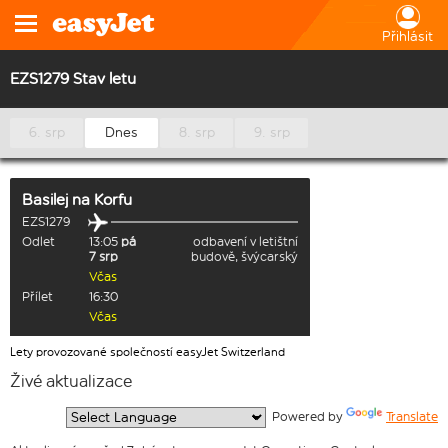
Přihlásit
EZS1279 Stav letu
6. srp
Dnes
8. srp
9. srp
Basilej
na
Korfu
EZS1279
Odlet
13:05
pá
odbavení v letištní
7 srp
budově, švýcarský
Včas
Přílet
16:30
Včas
Lety provozované společností easyJet Switzerland
Živé aktualizace
  Powered by 
Translate