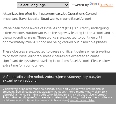
  Powered by 
Translate
Aktualizováno před 8 dní autorem: easyJet Operations Control
Important Travel Update: Road works around Basel Airport
We've been made aware of Basel Airport (BSL) is currently undergoing
extensive construction works on the highway leading to the airport and in
the surrounding areas. These works are expected to continue until
approximately mid-2027 and are being carried out in multiple phases.
These closures are expected to cause significant delays when travelling
to or from Basel Airport a These closures are expected to cause
significant delays when travelling to or from Basel Airport. Please allow
extra time for your journey.
Vaše letadlo zatím neletí, zobrazujeme všechny lety easyJet
aktuálně ve vzduchu...
V některých případech může na poslední chvíli dojít v uvedených informacích ke
změnám. Živé aktualizace jsou založeny na údajích, které máme v daný okamžik k
dispozici, a mohou se měnit podle toho, jak budeme mít k dispozici více informací.
Pokud vám nebyly společností easyJet sděleny jiné pokyny, musíte se přesto odbavit v
době uvedené v potvrzení rezervace. Zobrazit úplný
seznam všech letů.