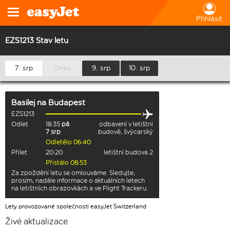
Přihlásit
EZS1213 Stav letu
7. srp
Dnes
9. srp
10. srp
Basilej
na
Budapest
EZS1213
Odlet
18:35
pá
odbavení v letištní
7 srp
budově, švýcarský
Odletělo 06:40
Přílet
20:20
letištní budova 2
Přistálo 08:53
Za zpoždění letu se omlouváme. Sledujte,
prosím, nadále informace o aktuálních letech
na letištních obrazovkách a ve Flight Trackeru.
Lety provozované společností easyJet Switzerland
Živé aktualizace