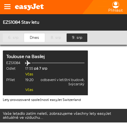
Přihlásit
EZS1084 Stav letu
6. srp
Dnes
8. srp
9. srp
Toulouse
na
Basilej
EZS1084
Odlet
17:55
pá 7 srp
Včas
Přílet
19:20
odbavení v letištní budově,
švýcarský
Včas
Lety provozované společností easyJet Switzerland
Vaše letadlo zatím neletí, zobrazujeme všechny lety easyJet
aktuálně ve vzduchu...