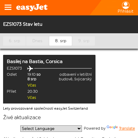
Přihlásit
EZS1073 Stav letu
6. srp
Dnes
8. srp
9. srp
Basilej
na
Bastia, Corsica
EZS1073
Odlet
19:10
so
odbavení v letištní
8 srp
budově, švýcarský
Včas
Přílet
20:30
Včas
Lety provozované společností easyJet Switzerland
Živé aktualizace
  Powered by 
Translate