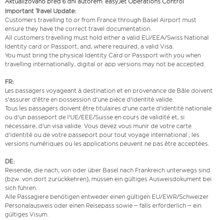
Aktualizováno před 6 dní autorem: easyJet Operations Control
Important Travel Update:
Customers travelling to or from France through Basel Airport must
ensure they have the correct travel documentation.
All customers travelling must hold either a valid EU/EEA/Swiss National
Identity card or Passport, and, where required, a valid Visa.
You must bring the physical Identity Card or Passport with you when
travelling internationally, digital or app versions may not be accepted.
FR:
Les passagers voyageant à destination et en provenance de Bâle doivent
s'assurer d'être en possession d'une pièce d'identité valide.
Tous les passagers doivent être titulaires d'une carte d'identité nationale
ou d'un passeport de l'UE/EEE/Suisse en cours de validité et, si
nécessaire, d'un visa valide. Vous devez vous munir de votre carte
d'identité ou de votre passeport pour tout voyage international ; les
versions numériques ou les applications peuvent ne pas être acceptées.
DE:
Reisende, die nach, von oder über Basel nach Frankreich unterwegs sind
(bzw. von dort zurückkehren), müssen ein gültiges Ausweisdokument bei
sich führen.
Alle Passagiere benötigen entweder einen gültigen EU/EWR/Schweizer
Personalausweis oder einen Reisepass sowie – falls erforderlich – ein
gültiges Visum.