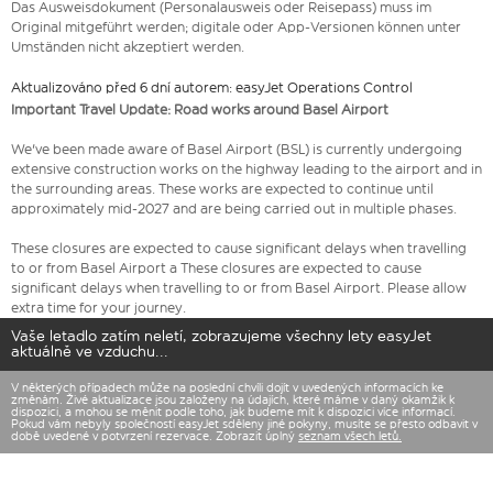
Das Ausweisdokument (Personalausweis oder Reisepass) muss im
Original mitgeführt werden; digitale oder App-Versionen können unter
Umständen nicht akzeptiert werden.
Aktualizováno před 6 dní autorem: easyJet Operations Control
Important Travel Update: Road works around Basel Airport
We've been made aware of Basel Airport (BSL) is currently undergoing
extensive construction works on the highway leading to the airport and in
the surrounding areas. These works are expected to continue until
approximately mid-2027 and are being carried out in multiple phases.
These closures are expected to cause significant delays when travelling
to or from Basel Airport a These closures are expected to cause
significant delays when travelling to or from Basel Airport. Please allow
extra time for your journey.
Vaše letadlo zatím neletí, zobrazujeme všechny lety easyJet
aktuálně ve vzduchu...
V některých případech může na poslední chvíli dojít v uvedených informacích ke
změnám. Živé aktualizace jsou založeny na údajích, které máme v daný okamžik k
dispozici, a mohou se měnit podle toho, jak budeme mít k dispozici více informací.
Pokud vám nebyly společností easyJet sděleny jiné pokyny, musíte se přesto odbavit v
době uvedené v potvrzení rezervace. Zobrazit úplný
seznam všech letů.