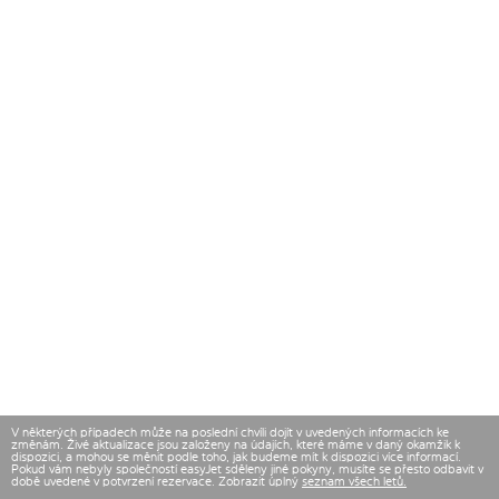
V některých případech může na poslední chvíli dojít v uvedených informacích ke
změnám. Živé aktualizace jsou založeny na údajích, které máme v daný okamžik k
dispozici, a mohou se měnit podle toho, jak budeme mít k dispozici více informací.
Pokud vám nebyly společností easyJet sděleny jiné pokyny, musíte se přesto odbavit v
době uvedené v potvrzení rezervace. Zobrazit úplný
seznam všech letů.