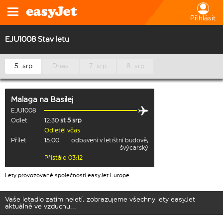
Přihlásit
EJU1008 Stav letu
5. srp
Dnes
7. srp
8. srp
Malaga
na
Basilej
EJU1008
Odlet
12:30
st 5 srp
Odletěl včas
Přílet
15:00
odbavení v letištní budově,
švýcarský
Přistálo 03:12
Lety provozované společností easyJet Europe
Vaše letadlo zatím neletí, zobrazujeme všechny lety easyJet
aktuálně ve vzduchu...