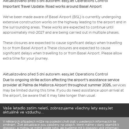
Aktualizováno před 5 dní autorem: easyJet Operations Control
Important Travel Update: Road works around Basel Airport
We've been made aware of Basel Airport (BSL) is currently undergoing
extensive construction works on the highway leading to the airport and in
the surrounding areas. These works are expected to continue until
approximately mid-2027 and are being carried out in multiple phases.
These closures are expected to cause significant delays when travelling
to or from Basel Airport a These closures are expected to cause
significant delays when travelling to or from Basel Airport. Please allow
extra time for your journey.
Aktualizováno před 5 dní autorem: easyJet Operations Control
Due to ongoing strike action affecting the airport's assistance service
provider at Palma de Mallorca Airport throughout summer 2026,
services
may be limited during this time. If you do need assistance upon arrival at
the airport, be aware that it may take longer than usual.
Vaše letadlo zatím neletí, zobrazujeme všechny lety easyJet
aktuálně ve vzduchu...
V některých případech může na poslední chvíli dojít v uvedených informacích ke
změnám. Živé aktualizace jsou založeny na údajích, které máme v daný okamžik k
dispozici, a mohou se měnit podle toho, jak budeme mít k dispozici více informací.