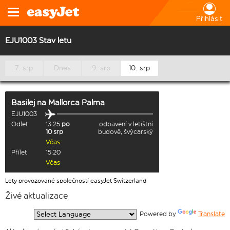
Přihlásit
EJU1003 Stav letu
7. srp
Dnes
9. srp
10. srp
Basilej
na
Mallorca Palma
EJU1003
Odlet
13:25
po
odbavení v letištní
10 srp
budově, švýcarský
Včas
Přílet
15:20
Včas
Lety provozované společností easyJet Switzerland
Živé aktualizace
  Powered by 
Translate