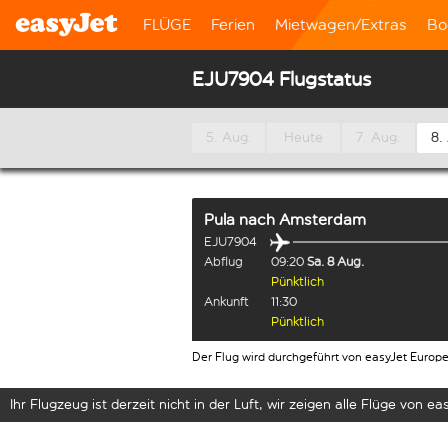
FLÜGE
Ferien
Mietwagen/Extras
Bo
EJU7904 Flugstatus
5. Aug.
Heute
7. Aug.
8.
Pula
nach
Amsterdam
EJU7904
Abflug
09:20
Sa. 8 Aug.
Pünktlich
Ankunft
11:30
Pünktlich
Der Flug wird durchgeführt von easyJet Europ
Ihr Flugzeug ist derzeit nicht in der Luft, wir zeigen alle Flüge von eas