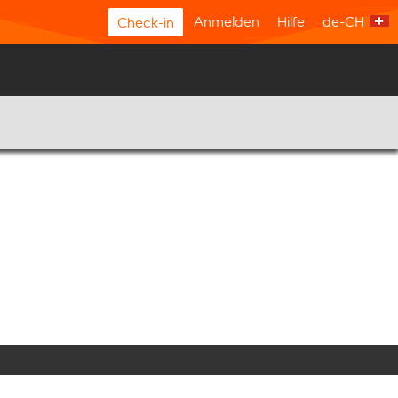
Anmelden
Hilfe
de-CH
Check-in