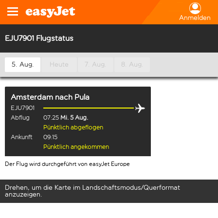
Anmelden
EJU7901 Flugstatus
5. Aug.
Heute
7. Aug.
8. Aug.
Amsterdam
nach
Pula
EJU7901
Abflug
07:25
Mi. 5 Aug.
Pünktlich abgeflogen
Ankunft
09:15
Pünktlich angekommen
Der Flug wird durchgeführt von easyJet Europe
Drehen, um die Karte im Landschaftsmodus/Querformat
anzuzeigen.