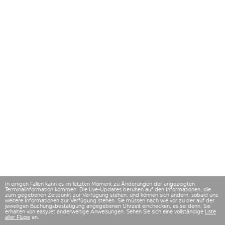
In einigen Fällen kann es im letzten Moment zu Änderungen der angezeigten
Terminalinformation kommen. Die Live-Updates beruhen auf den Informationen, die
zum gegebenen Zeitpunkt zur Verfügung stehen, und können sich ändern, sobald uns
weitere Informationen zur Verfügung stehen. Sie müssen nach wie vor zu der auf der
jeweiligen Buchungsbestätigung angegebenen Uhrzeit einchecken, es sei denn, Sie
erhalten von easyJet anderweitige Anweisungen. Sehen Sie sich eine vollständige
Liste
aller Flüge
an.