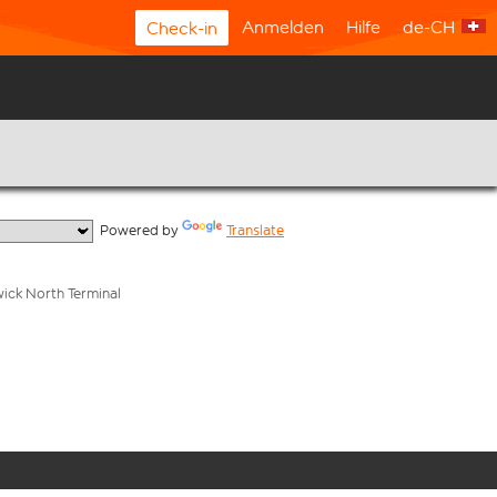
Anmelden
Hilfe
de-CH
Check-in
  Powered by 
Translate
wick North Terminal