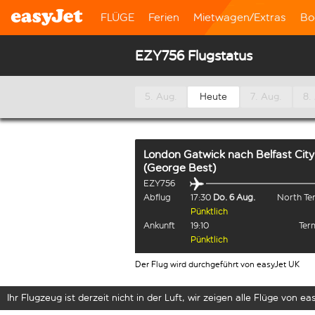
FLÜGE
Ferien
Mietwagen/Extras
Bo
EZY756 Flugstatus
5. Aug.
Heute
7. Aug.
8.
London Gatwick
nach
Belfast City
(George Best)
EZY756
Abflug
17:30
Do. 6 Aug.
North Te
Pünktlich
Ankunft
19:10
Term
Pünktlich
Der Flug wird durchgeführt von easyJet UK
Ihr Flugzeug ist derzeit nicht in der Luft, wir zeigen alle Flüge von eas