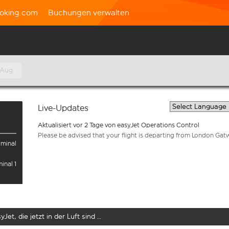
oking.com
Buchungen verwalten
 Aug.
Live-Updates
Aktualisiert vor 2 Tage von easyJet Operations Control
Please be advised that your flight is departing from London Gat
rminal
inal 1
yJet, die jetzt in der Luft sind …