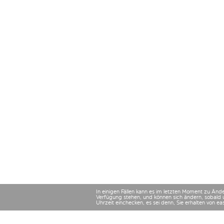
In einigen Fällen kann es im letzten Moment zu Än
Verfügung stehen, und können sich ändern, sobald 
Uhrzeit einchecken, es sei denn, Sie erhalten von e