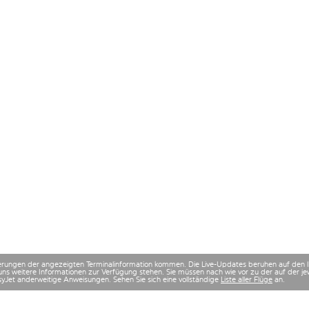
derungen der angezeigten Terminalinformation kommen. Die Live-Updates beruhen auf den
uns weitere Informationen zur Verfügung stehen. Sie müssen nach wie vor zu der auf der
asyJet anderweitige Anweisungen. Sehen Sie sich eine vollständige
Liste aller Flüge
an.