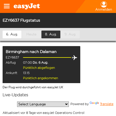
Anmelden
EZY6637 Flugstatus
6. Aug.
Heute
8. Aug.
9. Aug.
Birmingham
nach
Dalaman
EZY6637
Abflug
07:00
Do. 6 Aug.
Pünktlich abgeflogen
Ankunft
13:15
Pünktlich angekommen
Der Flug wird durchgeführt von easyJet UK
Live-Updates
  Powered by 
Translate
Aktualisiert vor 8 Tage von easyJet Operations Control