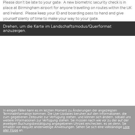
Please don’t be late to your gate: A new biometric security check is in
place at Birmingham airport for anyone travelling on routes within the UK
and Ireland. Please keep your ID and boarding pass to hand and give
yourself plenty of time to make your way to your gate.
Drehen, um die Karte im Landschaftsmodus/Querformat
anzuzeigen.
In einigen Fällen kann es im letzten Moment zu Änderungen der angezeigten
Terminalinformation kommen. Die Live-Updates beruhen auf den Informationen, die
zum gegebenen Zeitpunkt zur Verfügung stehen, und können sich ändern, sobald uns
weitere Informationen zur Verfügung stehen. Sie müssen nach wie vor zu der auf der
jeweiligen Buchungsbestätigung angegebenen Uhrzeit einchecken, es sei denn, Sie
erhalten von easyJet anderweitige Anweisungen. Sehen Sie sich eine vollständige
Liste
aller Flüge
an.