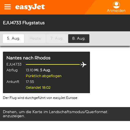
Anmelden
EJU4733 Flugstatus
5. Aug.
Heute
7. Aug.
8. Aug.
Nantes
nach
Rhodos
EJU4733
Abflug
13:10
Mi. 5 Aug.
Pünktlich abgeflogen
Ankunft
17:55
Gelandet 18:02
Der Flug wird durchgeführt von easyJet Europe
Drehen, um die Karte im Landschaftsmodus/Querformat
anzuzeigen.