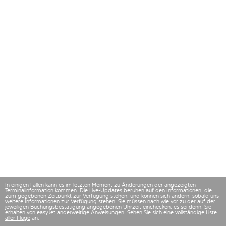
In einigen Fällen kann es im letzten Moment zu Änderungen der angezeigten
Terminalinformation kommen. Die Live-Updates beruhen auf den Informationen, die
zum gegebenen Zeitpunkt zur Verfügung stehen, und können sich ändern, sobald uns
weitere Informationen zur Verfügung stehen. Sie müssen nach wie vor zu der auf der
jeweiligen Buchungsbestätigung angegebenen Uhrzeit einchecken, es sei denn, Sie
erhalten von easyJet anderweitige Anweisungen. Sehen Sie sich eine vollständige
Liste
aller Flüge
an.