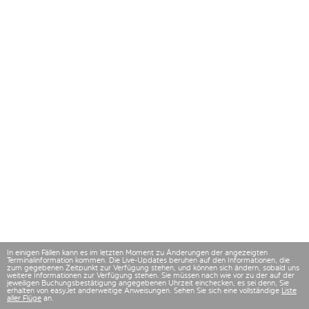
In einigen Fällen kann es im letzten Moment zu Änderungen der angezeigten
Terminalinformation kommen. Die Live-Updates beruhen auf den Informationen, die
zum gegebenen Zeitpunkt zur Verfügung stehen, und können sich ändern, sobald uns
weitere Informationen zur Verfügung stehen. Sie müssen nach wie vor zu der auf der
jeweiligen Buchungsbestätigung angegebenen Uhrzeit einchecken, es sei denn, Sie
erhalten von easyJet anderweitige Anweisungen. Sehen Sie sich eine vollständige
Liste
aller Flüge
an.