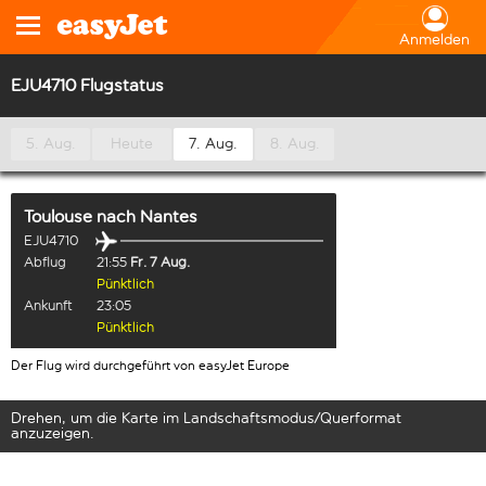
Anmelden
EJU4710 Flugstatus
5. Aug.
Heute
7. Aug.
8. Aug.
Toulouse
nach
Nantes
EJU4710
Abflug
21:55
Fr. 7 Aug.
Pünktlich
Ankunft
23:05
Pünktlich
Der Flug wird durchgeführt von easyJet Europe
Drehen, um die Karte im Landschaftsmodus/Querformat
anzuzeigen.