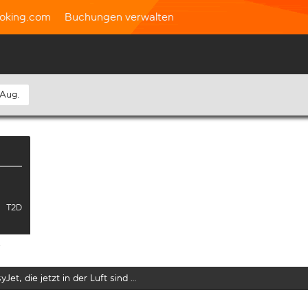
oking.com
Buchungen verwalten
 Aug.
T2D
e
yJet, die jetzt in der Luft sind …