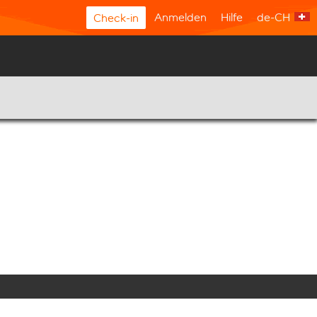
Anmelden
Hilfe
de-CH
Check-in