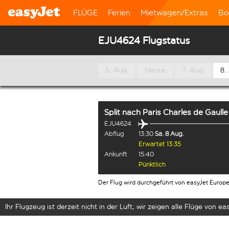
FLÜGE
Ferien
Mietwagen/Extras
Bo
EJU4624 Flugstatus
5. Aug.
Heute
7. Aug.
8.
Split
nach
Paris Charles de Gaulle
EJU4624
Abflug
13:30
Sa. 8 Aug.
Erwartet 13:35
Ankunft
15:40
Pünktlich
Der Flug wird durchgeführt von easyJet Europ
Ihr Flugzeug ist derzeit nicht in der Luft, wir zeigen alle Flüge von eas