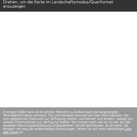
Drehen, um die Karte im Landschaftsmodus/Querformat
anzuzeigen.
In einigen Fällen kann es im letzten Moment zu Änderungen der angezeigten
Terminalinformation kommen. Die Live-Updates beruhen auf den Informationen, die
zum gegebenen Zeitpunkt zur Verfügung stehen, und können sich ändern, sobald uns
weitere Informationen zur Verfügung stehen. Sie müssen nach wie vor zu der auf der
jeweiligen Buchungsbestätigung angegebenen Uhrzeit einchecken, es sei denn, Sie
erhalten von easyJet anderweitige Anweisungen. Sehen Sie sich eine vollständige
Liste
aller Flüge
an.