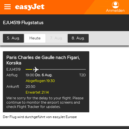
Anmelden
EJU4519 Flugstatus
5. Aug.
Heute
7. Aug.
8. Aug.
Paris Charles de Gaulle
nach
Figari,
Korsika
EJU4519
Abflug
19:00
Do. 6 Aug.
T2D
Abgeflogen 19:30
Ankunft
20:50
Erwartet 21:14
We’re sorry for the delay to your flight. Please
continue to monitor the airport screens and
check Flight Tracker for updates.
Der Flug wird durchgeführt von easyJet Europe