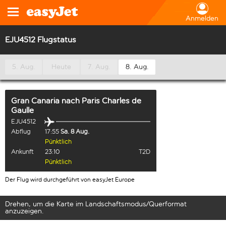
Anmelden
EJU4512 Flugstatus
5. Aug.
Heute
7. Aug.
8. Aug.
Gran Canaria
nach
Paris Charles de
Gaulle
EJU4512
Abflug
17:55
Sa. 8 Aug.
Pünktlich
Ankunft
23:10
T2D
Pünktlich
Der Flug wird durchgeführt von easyJet Europe
Drehen, um die Karte im Landschaftsmodus/Querformat
anzuzeigen.