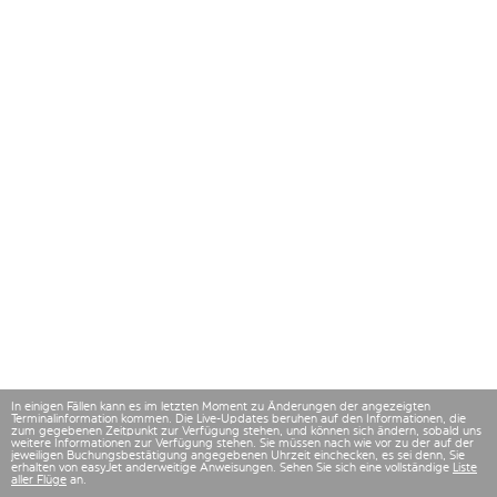
In einigen Fällen kann es im letzten Moment zu Änderungen der angezeigten
Terminalinformation kommen. Die Live-Updates beruhen auf den Informationen, die
zum gegebenen Zeitpunkt zur Verfügung stehen, und können sich ändern, sobald uns
weitere Informationen zur Verfügung stehen. Sie müssen nach wie vor zu der auf der
jeweiligen Buchungsbestätigung angegebenen Uhrzeit einchecken, es sei denn, Sie
erhalten von easyJet anderweitige Anweisungen. Sehen Sie sich eine vollständige
Liste
aller Flüge
an.