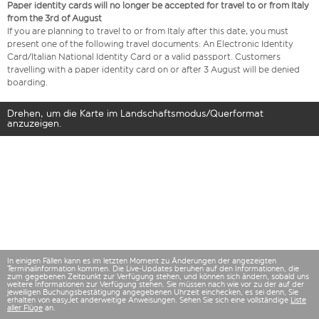
Paper identity cards will no longer be accepted for travel to or from Italy
from the 3rd of August
If you are planning to travel to or from Italy after this date, you must
present one of the following travel documents: An Electronic Identity
Card/Italian National Identity Card or a valid passport. Customers
travelling with a paper identity card on or after 3 August will be denied
boarding.
Drehen, um die Karte im Landschaftsmodus/Querformat
anzuzeigen.
In einigen Fällen kann es im letzten Moment zu Änderungen der angezeigten
Terminalinformation kommen. Die Live-Updates beruhen auf den Informationen, die
zum gegebenen Zeitpunkt zur Verfügung stehen, und können sich ändern, sobald uns
weitere Informationen zur Verfügung stehen. Sie müssen nach wie vor zu der auf der
jeweiligen Buchungsbestätigung angegebenen Uhrzeit einchecken, es sei denn, Sie
erhalten von easyJet anderweitige Anweisungen. Sehen Sie sich eine vollständige
Liste
aller Flüge
an.