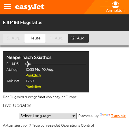
Anmelden
EJU4161 Flugstatus
9. Aug.
Heute
11. Aug.
12. Aug.
Neapel
nach
Skiathos
EJU4161
Abflug
10:55
Mo. 10 Aug.
Pünktlich
Ankunft
13:30
Pünktlich
Der Flug wird durchgeführt von easyJet Europe
Live-Updates
  Powered by 
Translate
Aktualisiert vor 7 Tage von easyJet Operations Control