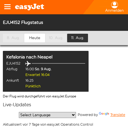
Anmelden
EJU4152 Flugstatus
8. Aug.
Heute
10. Aug.
11. Aug.
Kefalonia
nach
Neapel
EJU4152
Abflug
16:00
So. 9 Aug.
Erwartet 16:04
Ankunft
16:25
Pünktlich
Der Flug wird durchgeführt von easyJet Europe
Live-Updates
  Powered by 
Translate
Aktualisiert vor 7 Tage von easyJet Operations Control