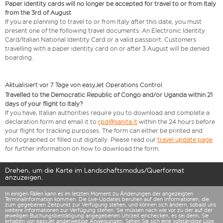
Paper identity cards will no longer be accepted for travel to or from Italy
from the 3rd of August
If you are planning to travel to or from Italy after this date, you must
present one of the following travel documents: An Electronic Identity
Card/Italian National Identity Card or a valid passport. Customers
travelling with a paper identity card on or after 3 August will be denied
boarding.
Aktualisiert vor 7 Tage von easyJet Operations Control
Travelled to the Democratic Republic of Congo and/or Uganda within 21
days of your flight to Italy?
If you have, Italian authorities require you to download and complete a
declaration form and email it to
rpd@sanita.it
within the 24 hours before
your flight for tracking purposes. The form can either be printed and
photographed or filled out digitally. Please read our
travel update page
for further information on how to download the form.
Drehen, um die Karte im Landschaftsmodus/Querformat
anzuzeigen.
In einigen Fällen kann es im letzten Moment zu Änderungen der angezeigten
Terminalinformation kommen. Die Live-Updates beruhen auf den Informationen, die
zum gegebenen Zeitpunkt zur Verfügung stehen, und können sich ändern, sobald uns
weitere Informationen zur Verfügung stehen. Sie müssen nach wie vor zu der auf der
jeweiligen Buchungsbestätigung angegebenen Uhrzeit einchecken, es sei denn, Sie
erhalten von easyJet anderweitige Anweisungen. Sehen Sie sich eine vollständige
Liste