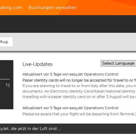
oking.com
Buchungen verwalten
 Aug.
Live-Updates
Aktualisiert vor 5 Tage von easyJet Operations Control
Paper identity cards will no longer be accepted for travel to or 
T2
If you are planning to travel to or from Italy after this date, you
documents: An Electronic Identity Card/Italian National Identit
travelling with a paper identity card on or after 3 August will b
Aktualisiert vor 5 Tage von easyJet Operations Control
Please be aware that your flight will be departing from Terminal 
e
yJet, die jetzt in der Luft sind …