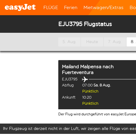
FLÜGE
Ferien
Mietwagen/Extras
Bo
EJU3795 Flugstatus
5. Aug.
Heute
7. Aug.
8.
Mailand Malpensa
nach
Fuerteventura
EJU3795
Abflug
07:00
Sa. 8 Aug.
Pünktlich
Ankunft
10:20
Pünktlich
Der Flug wird durchgeführt von easyJet Europ
Ihr Flugzeug ist derzeit nicht in der Luft, wir zeigen alle Flüge von eas