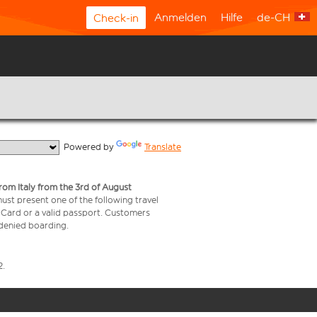
Anmelden
Hilfe
de-CH
Check-in
  Powered by 
Translate
from Italy from the 3rd of August
 must present one of the following travel
y Card or a valid passport. Customers
e denied boarding.
2.